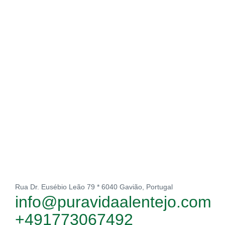
Rua Dr. Eusébio Leão 79 * 6040 Gavião, Portugal
info@puravidaalentejo.com
+491773067492