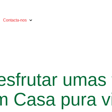
Contacta-nos
esfrutar
umas 
m Casa pura v